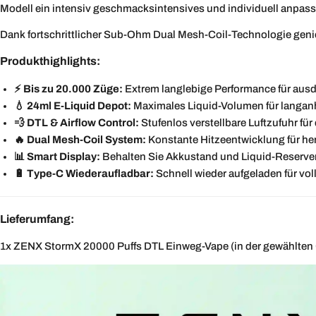
Modell ein intensiv geschmacksintensives und individuell anpas
Dank fortschrittlicher Sub-Ohm Dual Mesh-Coil-Technologie gen
Produkthighlights:
⚡ Bis zu 20.000 Züge:
Extrem langlebige Performance für au
💧 24ml E-Liquid Depot:
Maximales Liquid-Volumen für langan
💨 DTL & Airflow Control:
Stufenlos verstellbare Luftzufuhr fü
🔥 Dual Mesh-Coil System:
Konstante Hitzeentwicklung für h
📊 Smart Display:
Behalten Sie Akkustand und Liquid-Reserven 
🔋 Type-C Wiederaufladbar:
Schnell wieder aufgeladen für vo
Lieferumfang:
1x ZENX StormX 20000 Puffs DTL Einweg-Vape (in der gewählten