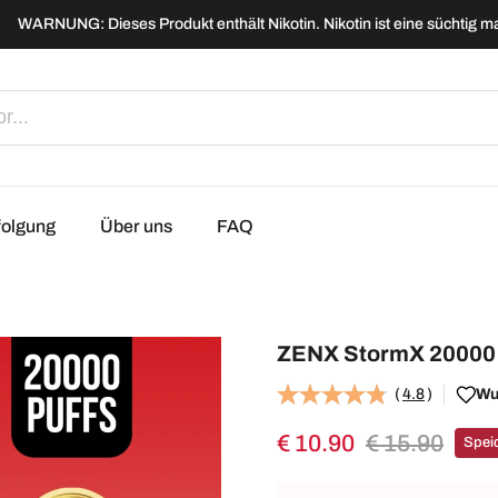
WARNUNG: Dieses Produkt enthält Nikotin. Nikotin ist eine süchtig 
folgung
Über uns
FAQ
ZENX StormX 20000 P
(
4.8
)
Wu
€ 10.90
€ 15.90
Speic