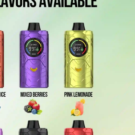
hnungen!
resse ein, um 
ne 
!