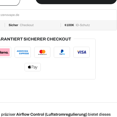
.zenxvape.de
Sicher
Checkout
$100K
ID-Schutz
RANTIERT SICHERER CHECKOUT
 präziser
Airflow Control (Luftstromregulierung)
bietet dieses