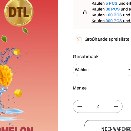
Kaufen
5 PCS
und er
Kaufen
30 PCS
und e
Kaufen
100 PCS
und 
Kaufen
300 PCS
und 
Großhandelspreisliste
Geschmack
Menge
IN DEN WAREN