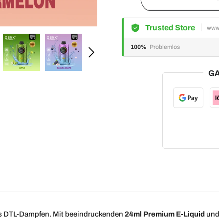
Trusted Store
www
100%
Problemlos
GA
les DTL-Dampfen. Mit beeindruckenden
24ml Premium E-Liquid
und