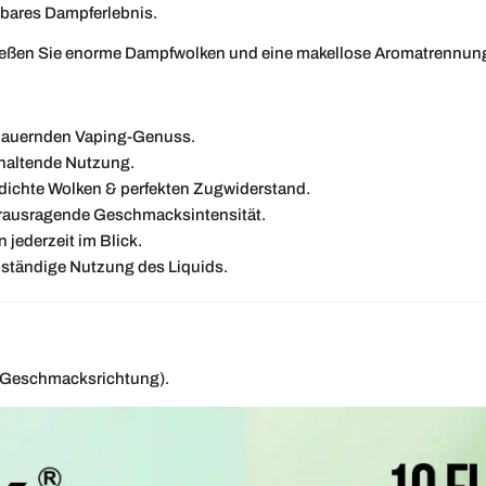
sbares Dampferlebnis.
ießen Sie enorme Dampfwolken und eine makellose Aromatrennung 
sdauernden Vaping-Genuss.
haltende Nutzung.
r dichte Wolken & perfekten Zugwiderstand.
erausragende Geschmacksintensität.
jederzeit im Blick.
llständige Nutzung des Liquids.
 Geschmacksrichtung).