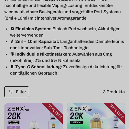
nachhaltige und flexible Vaping-Lösung. Entdecken Sie
wiederaufladbare Basisgeräte und vorgefüllte Pod-Systeme
(2ml + 10ml) mit intensiver Aromagarantie.
🔄 Flexibles System:
Einfach Pod wechseln, Akkuträger
weiterverwenden.
💧 2ml + 10ml Kapazität:
Langanhaltendes Dampferlebnis
dank innovativer Sub-Tank-Technologie.
🎯 Individuelle Nikotinstärken:
Auswählen aus 0mg
(nikotinfrei), 2% und 5% Nikotinsalz.
🔋 Type-C Schnellladung:
Zuverlässige Akkuleistung für
den täglichen Gebrauch.
Filter
3
Produkte
31%
37%
OFF
OFF