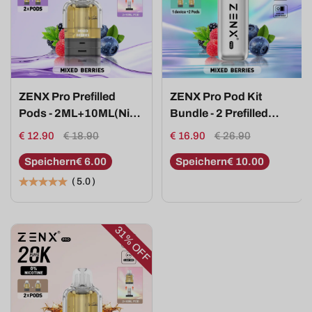
ZENX Pro Prefilled
ZENX Pro Pod Kit
Pods - 2ML+10ML(Nic
Bundle - 2 Prefilled
5/2/0%)
Pods (Nic 2%,
€ 12.90
€ 18.90
€ 16.90
€ 26.90
2ML+10ML)
Speichern
€ 6.00
Speichern
€ 10.00
(
5.0
)
31%
OFF