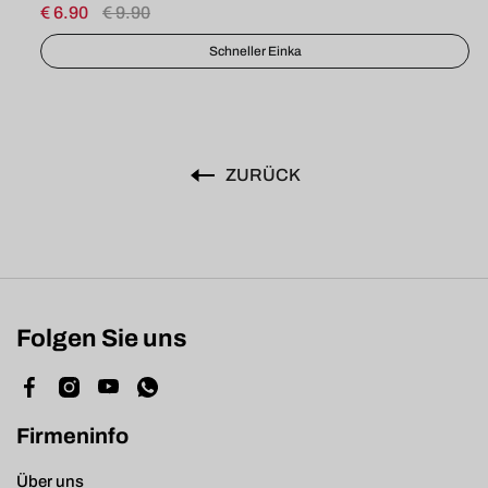
€ 8.90
€ 12.90
€ 
Schneller Einka
ZURÜCK
Folgen Sie uns
Firmeninfo
Über uns