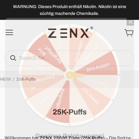
WARNUNG: Dieses Produkt enthält Nikotin. Nikotin ist eine
süchtig machende Chemikalie.
HEIM
/
25K-Puffs
25K-Puffs
Willkommen bei
ZENX 25000 Züge (25K Puffs)
– Die Spitze