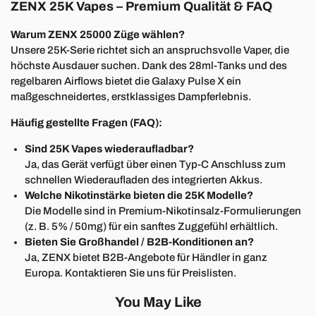
ZENX 25K Vapes – Premium Qualität & FAQ
Warum ZENX 25000 Züge wählen?
Unsere 25K-Serie richtet sich an anspruchsvolle Vaper, die
höchste Ausdauer suchen. Dank des 28ml-Tanks und des
regelbaren Airflows bietet die Galaxy Pulse X ein
maßgeschneidertes, erstklassiges Dampferlebnis.
Häufig gestellte Fragen (FAQ):
€
B
a
r
g
e
l
d
g
u
t
s
h
e
i
Sorry
Sind 25K Vapes wiederaufladbar?
c
1
n
n
Ja, das Gerät verfügt über einen Typ-C Anschluss zum
ch
So closed!
3
0
0
€
B
a
r
g
e
l
d
g
u
t
s
e
i
schnellen Wiederaufladen des integrierten Akkus.
Welche Nikotinstärke bieten die 25K Modelle?
20% Rabatt
Missed!
Die Modelle sind in Premium-Nikotinsalz-Formulierungen
(z. B. 5% / 50mg) für ein sanftes Zuggefühl erhältlich.
h
in
B
e
Bieten Sie Großhandel / B2B-Konditionen an?
Not today
Ja, ZENX bietet B2B-Angebote für Händler in ganz
5
€
a
rg
e
ld
g
u
tsc
10% Rabatt
B
Europa. Kontaktieren Sie uns für Preislisten.
Almost
You May Like
Oops!
h
n