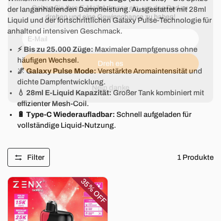
der langanhaltenden Dampfleistung. Ausgestattet mit 28ml
Liquid und der fortschrittlichen Galaxy Pulse-Technologie für
anhaltend intensiven Geschmack.
⚡ Bis zu 25.000 Züge:
Maximaler Dampfgenuss ohne
häufigen Wechsel.
🌌 Galaxy Pulse Mode:
Verstärkte Aromaintensität und
dichte Dampfentwicklung.
💧 28ml E-Liquid Kapazität:
Großer Tank kombiniert mit
effizienter Mesh-Coil.
🔋 Type-C Wiederaufladbar:
Schnell aufgeladen für
vollständige Liquid-Nutzung.
Filter
1
Produkte
35%
OFF