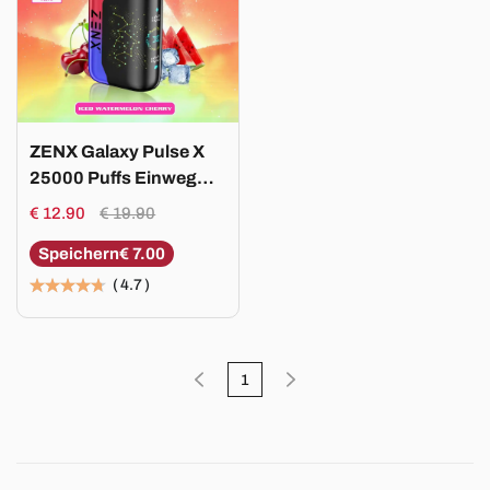
ZENX Galaxy Pulse X
25000 Puffs Einweg
Vape – 28ML(Nic 5 %)
€ 12.90
€ 19.90
Speichern
€ 7.00
(
4.7
)
1